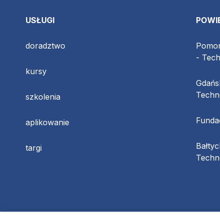
USŁUGI
POWI
doradztwo
Pomor
- Tec
kursy
Gdańs
Techn
szkolenia
Funda
aplikowanie
Bałty
targi
Techno