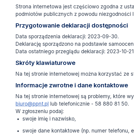
Strona internetowa jest częściowo zgodna z ustaw
podmiotów publicznych z powodu niezgodności l
Przygotowanie deklaracji dostępności
Data sporządzenia deklaracji:
2023-09-30
.
Deklarację sporządzono na podstawie samooceny
Data ostatniego przeglądu deklaracji:
2023-10-21
Skróty klawiaturowe
Na tej stronie internetowej można korzystać ze
Informacje zwrotne i dane kontaktowe
Na tej stronie internetowej są problemy, które 
biuro@ppnt.pl
lub telefonicznie -
58 880 81 50
.
W zgłoszeniu podaj:
swoje imię i nazwisko,
swoje dane kontaktowe (np. numer telefonu, e