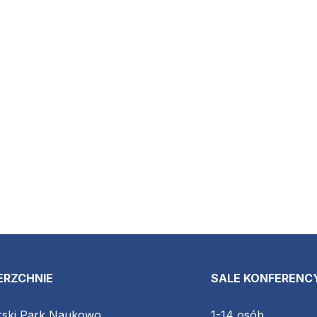
ERZCHNIE
SALE KONFERENC
ski Park Naukowo
1-14 osób