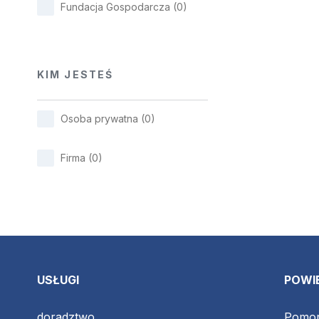
Fundacja Gospodarcza
(
0
)
KIM JESTEŚ
Osoba prywatna
(
0
)
Firma
(
0
)
USŁUGI
POWI
doradztwo
Pomor