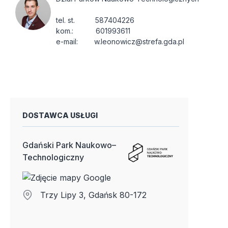
tel. st.          587404226

kom.:           601993611

e-mail:        w.leonowicz@strefa.gda.pl
DOSTAWCA USŁUGI
Gdański Park Naukowo–
Technologiczny
Trzy Lipy 3, Gdańsk 80-172